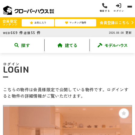
電話する
ログイン
会員限定
会員登録はこちら
お気に入り
マッチング物件
コンテンツ
669
件
55
件
2026.08.08
更新
WEB
店頭
探す
建てる
モデルハウス
ログイン
LOGIN
こちらの物件は会員様限定で公開している物件です。ログインす
ると物件の詳細情報がご覧いただけます。