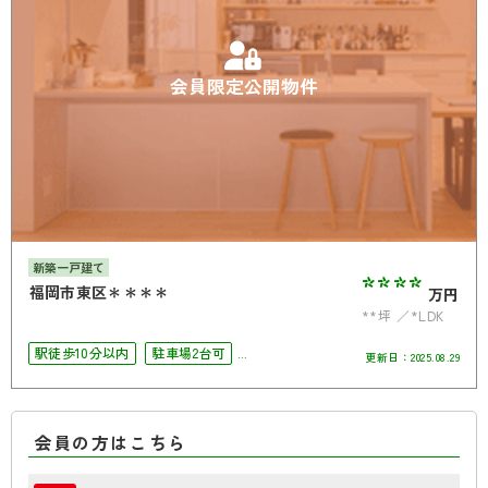
会員限定公開物件
新築一戸建て
****
福岡市東区＊＊＊＊
万円
**坪
*LDK
駅徒歩10分以内
駐車場2台可
更新日：
2025.08.29
南面バルコニー
会員の方はこちら