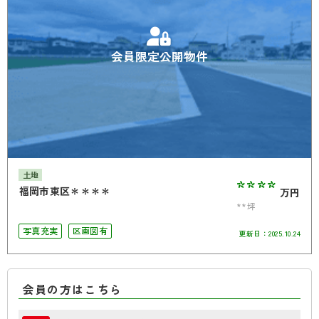
会員限定公開物件
土地
****
福岡市東区＊＊＊＊
万円
**坪
写真充実
区画図有
更新日：
2025.10.24
会員の方はこちら