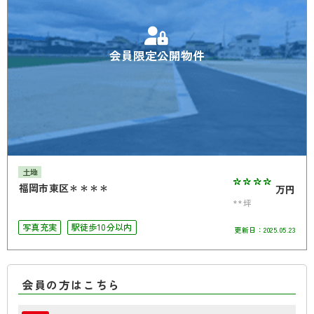
会員限定公開物件
土地
****
福岡市東区＊＊＊＊
万円
**坪
写真充実
駅徒歩10分以内
更新日：
2025.05.23
会員の方はこちら