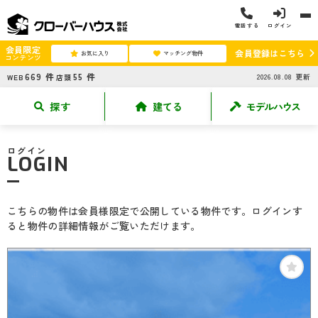
電話する
ログイン
会員限定
会員登録はこちら
お気に入り
マッチング物件
コンテンツ
669
件
55
件
2026.08.08
更新
WEB
店頭
探す
建てる
モデルハウス
ログイン
LOGIN
こちらの物件は会員様限定で公開している物件です。ログインす
ると物件の詳細情報がご覧いただけます。