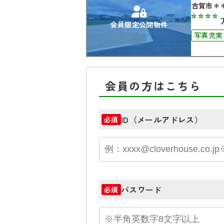
古賀市＊
****
会員限定公開物件
写真充実
会員の方はこちら
ID（メールアドレス）
必須
パスワード
必須