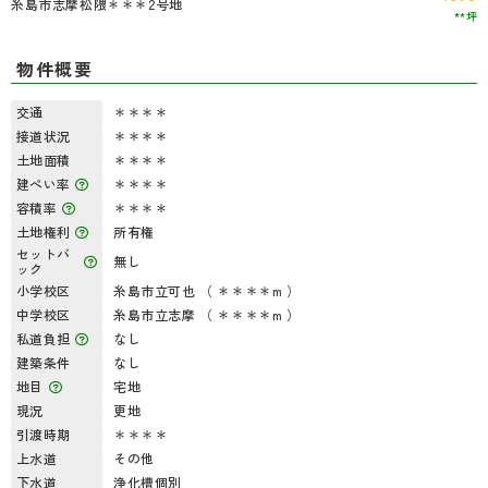
糸島市志摩松隈＊＊＊2号地
**坪
物件概要
交通
＊＊＊＊
接道状況
＊＊＊＊
土地面積
＊＊＊＊
建ぺい率
＊＊＊＊
容積率
＊＊＊＊
土地権利
所有権
セットバ
無し
ック
小学校区
糸島市立可也 （ ＊＊＊＊m ）
中学校区
糸島市立志摩 （ ＊＊＊＊m ）
私道負担
なし
建築条件
なし
地目
宅地
現況
更地
引渡時期
＊＊＊＊
上水道
その他
下水道
浄化槽個別