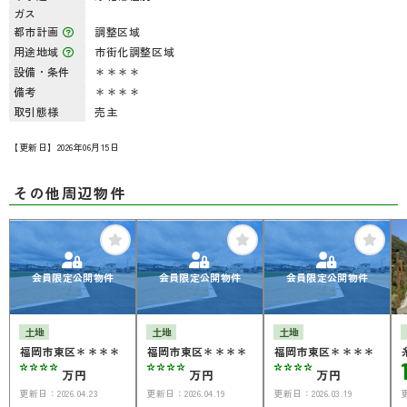
ガス
都市計画
調整区域
用途地域
市街化調整区域
設備・条件
＊＊＊＊
備考
＊＊＊＊
取引態様
売主
【更新日】2026年06月15日
その他周辺物件
会員限定公開物件
会員限定公開物件
会員限定公開物件
土地
土地
土地
福岡市東区＊＊＊＊
福岡市東区＊＊＊＊
福岡市東区＊＊＊＊
****
****
****
万円
万円
万円
更新日：
2026.04.23
更新日：
2026.04.19
更新日：
2026.03.19