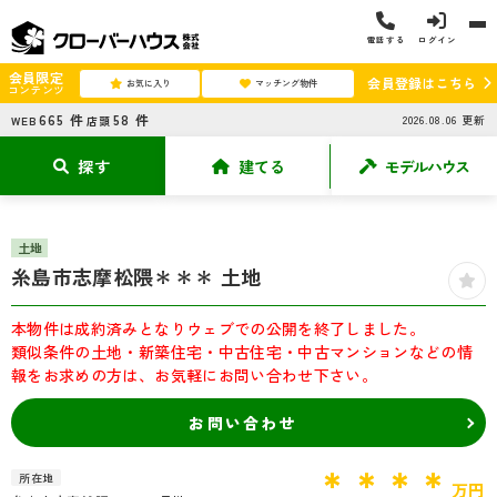
電話する
ログイン
会員限定
会員登録はこちら
お気に入り
マッチング物件
コンテンツ
665
件
58
件
2026.08.06
更新
WEB
店頭
探す
建てる
モデルハウス
土地
糸島市志摩松隈＊＊＊ 土地
本物件は成約済みとなりウェブでの公開を終了しました。
類似条件の土地・新築住宅・中古住宅・中古マンションなどの情
報をお求めの方は、お気軽にお問い合わせ下さい。
お問い合わせ
＊＊＊＊
所在地
万円