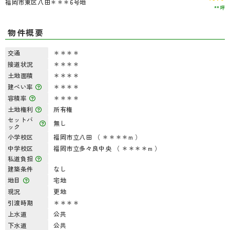
福岡市東区八田＊＊＊6号地
**坪
物件概要
交通
＊＊＊＊
接道状況
＊＊＊＊
土地面積
＊＊＊＊
建ぺい率
＊＊＊＊
容積率
＊＊＊＊
土地権利
所有権
セットバ
無し
ック
小学校区
福岡市立八田 （ ＊＊＊＊m ）
中学校区
福岡市立多々良中央 （ ＊＊＊＊m ）
私道負担
建築条件
なし
地目
宅地
現況
更地
引渡時期
＊＊＊＊
上水道
公共
下水道
公共