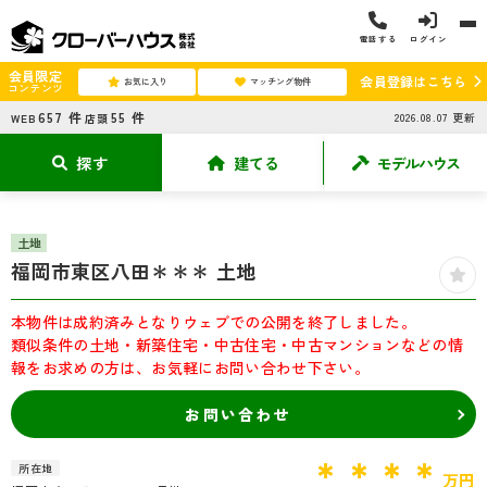
電話する
ログイン
会員限定
会員登録はこちら
お気に入り
マッチング物件
コンテンツ
657
件
55
件
2026.08.07
更新
WEB
店頭
探す
建てる
モデルハウス
土地
福岡市東区八田＊＊＊ 土地
本物件は成約済みとなりウェブでの公開を終了しました。
類似条件の土地・新築住宅・中古住宅・中古マンションなどの情
報をお求めの方は、お気軽にお問い合わせ下さい。
お問い合わせ
＊＊＊＊
所在地
万円