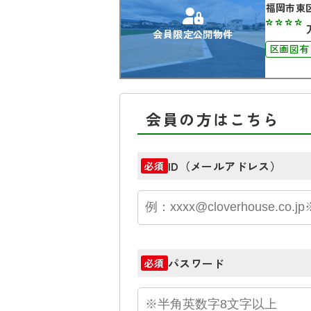
福岡市東
****
会員限定公開物件
区画図有
会員の方はこちら
ID（メールアドレス）
必須
パスワード
必須