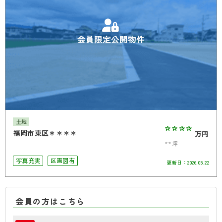
会員限定公開物件
土地
****
福岡市東区＊＊＊＊
万円
**坪
写真充実
区画図有
更新日：
2026.05.22
会員の方はこちら