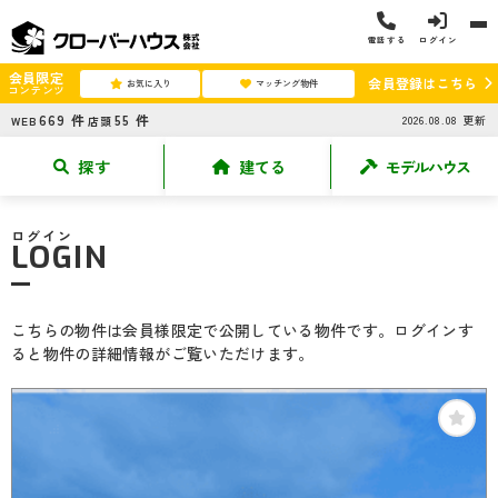
電話する
ログイン
会員限定
会員登録はこちら
お気に入り
マッチング物件
コンテンツ
669
件
55
件
2026.08.08
更新
WEB
店頭
探す
建てる
モデルハウス
ログイン
LOGIN
こちらの物件は会員様限定で公開している物件です。ログインす
ると物件の詳細情報がご覧いただけます。