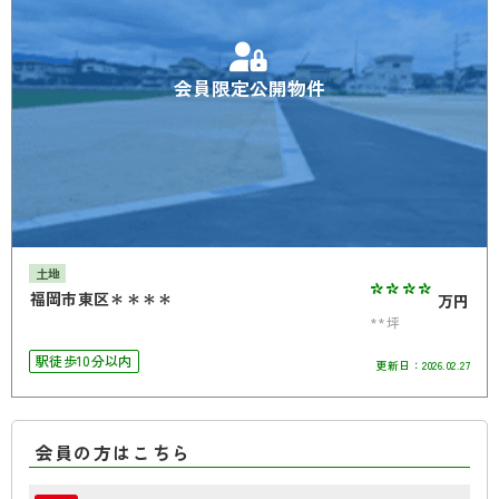
会員限定公開物件
土地
****
福岡市東区＊＊＊＊
万円
**坪
駅徒歩10分以内
更新日：
2026.02.27
会員の方はこちら