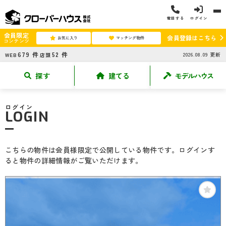
電話する
ログイン
会員限定
会員登録はこちら
お気に入り
マッチング物件
コンテンツ
679
件
52
件
2026.08.09
更新
WEB
店頭
探す
建てる
モデルハウス
ログイン
LOGIN
こちらの物件は会員様限定で公開している物件です。ログインす
ると物件の詳細情報がご覧いただけます。