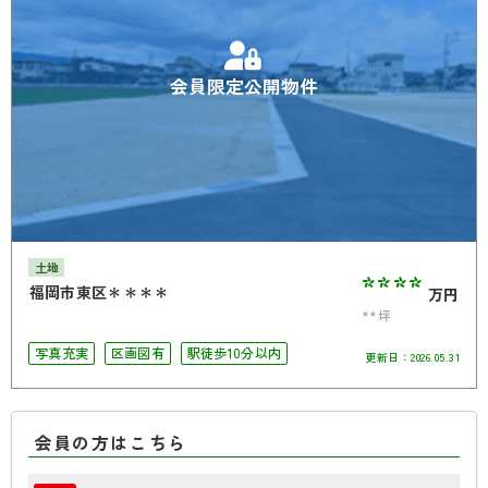
会員限定公開物件
土地
****
福岡市東区＊＊＊＊
万円
**坪
写真充実
区画図有
駅徒歩10分以内
更新日：
2026.05.31
会員の方はこちら