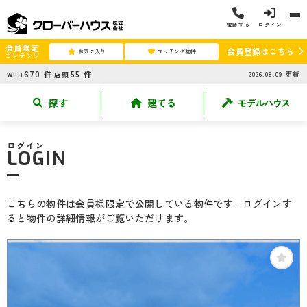
電話する
ログイン
会員限定
会員登録はこちら
お気に入り
マッチング物件
コンテンツ
670
件
55
件
2026.08.09
更新
WEB
店頭
探す
建てる
モデルハウス
ログイン
LOGIN
こちらの物件は会員様限定で公開している物件です。ログインす
ると物件の詳細情報がご覧いただけます。