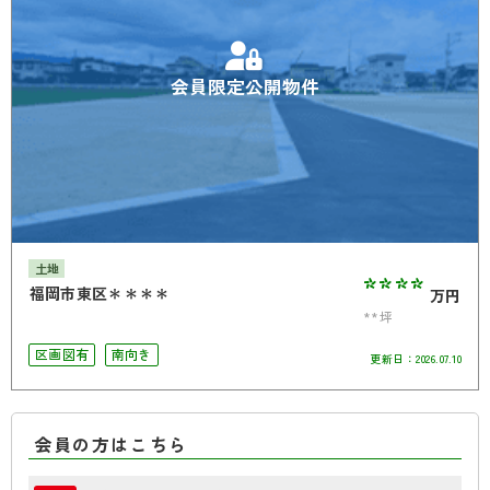
会員限定公開物件
土地
****
福岡市東区＊＊＊＊
万円
**坪
区画図有
南向き
更新日：
2026.07.10
会員の方はこちら