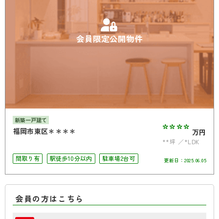
会員限定公開物件
新築一戸建て
****
福岡市東区＊＊＊＊
万円
**坪
*LDK
間取り有
駅徒歩10分以内
駐車場2台可
更新日：
2025.06.05
会員の方はこちら