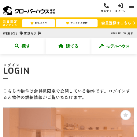
電話する
ログイン
会員限定
会員登録はこちら
お気に入り
マッチング物件
コンテンツ
693
件
60
件
2026.08.06
更新
WEB
店頭
探す
建てる
モデルハウス
ログイン
LOGIN
こちらの物件は会員様限定で公開している物件です。ログインす
ると物件の詳細情報がご覧いただけます。