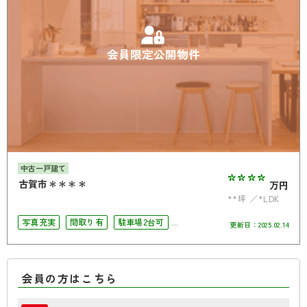
会員限定公開物件
中古一戸建て
****
古賀市＊＊＊＊
万円
**坪
*LDK
写真充実
間取り有
駐車場2台可
更新日：
2025.02.14
オール電化
会員の方はこちら