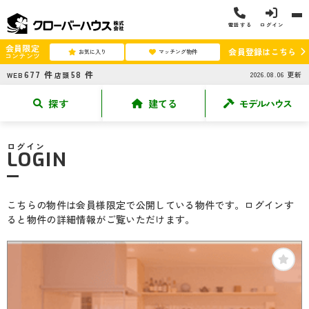
電話する
ログイン
会員限定
会員登録はこちら
お気に入り
マッチング物件
コンテンツ
677
件
58
件
2026.08.06
更新
WEB
店頭
探す
建てる
モデルハウス
ログイン
LOGIN
こちらの物件は会員様限定で公開している物件です。ログインす
ると物件の詳細情報がご覧いただけます。