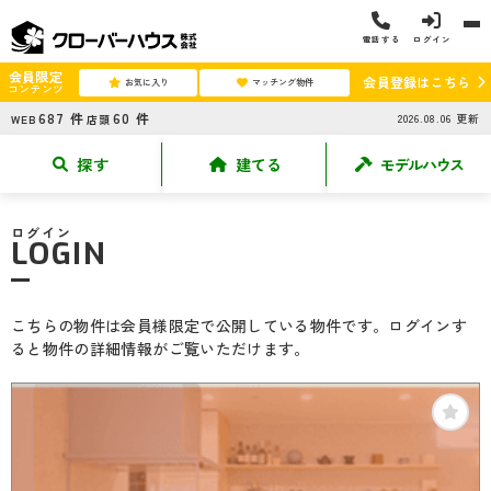
電話する
ログイン
会員限定
会員登録はこちら
お気に入り
マッチング物件
コンテンツ
687
件
60
件
2026.08.06
更新
WEB
店頭
探す
建てる
モデルハウス
ログイン
LOGIN
こちらの物件は会員様限定で公開している物件です。ログインす
ると物件の詳細情報がご覧いただけます。