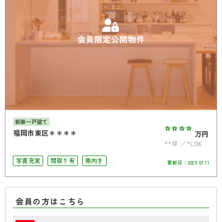
会員限定公開物件
新築一戸建て
****
福岡市東区＊＊＊＊
万円
**坪
*LDK
写真充実
間取り有
南向き
更新日：
2025.07.11
駐車場2台可
4LDK以上
南面バルコニー
会員の方はこちら