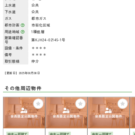
上水道
公共
下水道
公共
ガス
都市ガス
都市計画
市街化区域
用途地域
1種低層
建築確認番
第KJH24-02145-1号
号
設備・条件
＊＊＊＊
備考
＊＊＊＊
取引態様
仲介
【更新日】2025年08月08日
その他周辺物件
会員限定公開物件
会員限定公開物件
会員限定公開物件
中古一戸建て
中古一戸建て
中古一戸建て