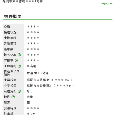
福岡市東区香椎＊＊＊1号棟
**坪
**
物件概要
交通
＊＊＊＊
接道状況
＊＊＊＊
土地面積
＊＊＊＊
建物面積
＊＊＊＊
築年数
＊＊＊＊
建ぺい率
＊＊＊＊
容積率
＊＊＊＊
土地権利
所有権
構造および
木造 地上2階建
階数
小学校区
福岡市立香椎東 （ ＊＊＊＊m ）
中学校区
福岡市立香椎第3 （ ＊＊＊＊m ）
私道負担
なし
地目
宅地
現況
空
引渡時期
＊＊＊＊
駐車場
有 2台