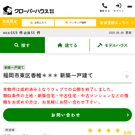
電話する
ログイン
会員限定
会員登録はこちら
お気に入り
マッチング物件
コンテンツ
669
件
55
件
2026.08.08
更新
WEB
店頭
探す
建てる
モデルハウス
新築一戸建て
福岡市東区香椎＊＊＊ 新築一戸建て
本物件は成約済みとなりウェブでの公開を終了しました。
類似条件の土地・新築住宅・中古住宅・中古マンションなどの情
報をお求めの方は、お気軽にお問い合わせ下さい。
お問い合わせ
＊＊＊＊
所在地
万円