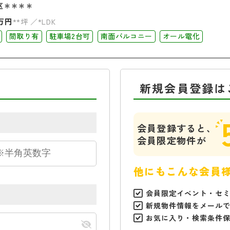
区＊＊＊＊
万円
**坪
*LDK
間取り有
駐車場2台可
南面バルコニー
オール電化
新規会員登録は
会員登録すると、
会員限定物件が
他にもこんな会員
会員限定イベント・セ
新規物件情報をメール
お気に入り・検索条件