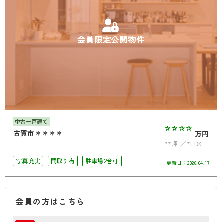
会員限定公開物件
中古一戸建て
****
古賀市＊＊＊＊
万円
**坪
*LDK
写真充実
間取り有
駐車場2台可
更新日：
2026.04.17
4LDK以上
南面バルコニー
オール電化
会員の方はこちら