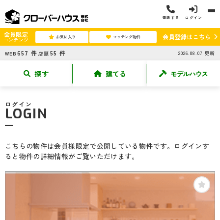
電話する
ログイン
会員限定
会員登録はこちら
お気に入り
マッチング物件
コンテンツ
657
件
55
件
2026.08.07
更新
WEB
店頭
探す
建てる
モデルハウス
ログイン
LOGIN
こちらの物件は会員様限定で公開している物件です。ログインす
ると物件の詳細情報がご覧いただけます。