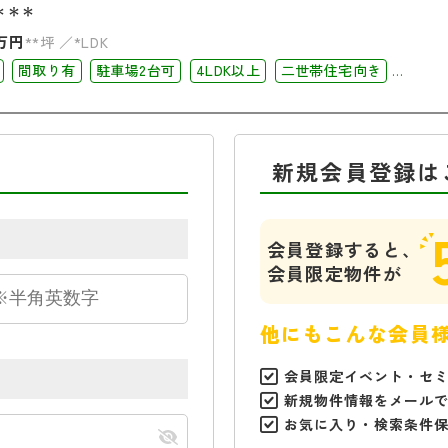
＊＊＊
万円
**坪
*LDK
間取り有
駐車場2台可
4LDK以上
二世帯住宅向き
リー
オール電化
新規会員登録は
会員登録すると、
会員限定物件が
他にもこんな会員
会員限定イベント・セ
新規物件情報をメール
お気に入り・検索条件