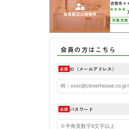
古賀市＊
****
会員限定公開物件
写真充実
バリアフ
会員の方はこちら
ID（メールアドレス）
必須
パスワード
必須