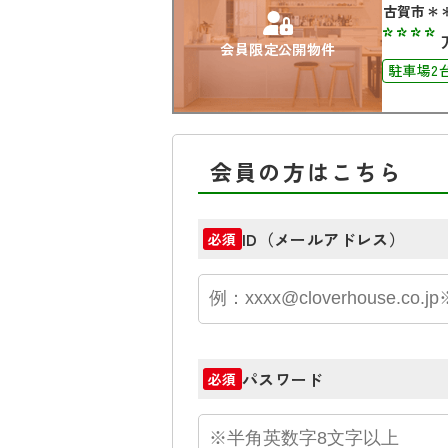
古賀市＊
****
会員限定公開物件
駐車場2
会員の方はこちら
ID（メールアドレス）
必須
パスワード
必須