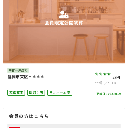
会員限定公開物件
中古一戸建て
****
福岡市東区＊＊＊＊
万円
**坪
*LDK
写真充実
間取り有
リフォーム済
更新日：
2026.01.09
駅徒歩10分以内
会員の方はこちら