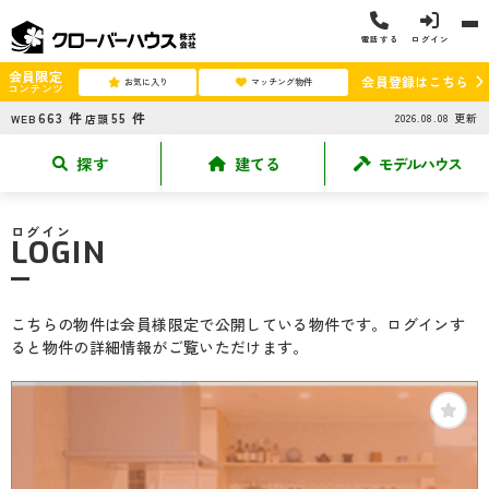
電話する
ログイン
会員限定
会員登録はこちら
お気に入り
マッチング物件
コンテンツ
663
件
55
件
2026.08.08
更新
WEB
店頭
探す
建てる
モデルハウス
ログイン
LOGIN
こちらの物件は会員様限定で公開している物件です。ログインす
ると物件の詳細情報がご覧いただけます。