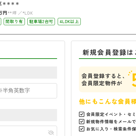
区＊＊＊＊
万円
**坪
*LDK
間取り有
駐車場2台可
4LDK以上
新規会員登録は
会員登録すると、
会員限定物件が
他にもこんな会員
会員限定イベント・セ
新規物件情報をメール
お気に入り・検索条件