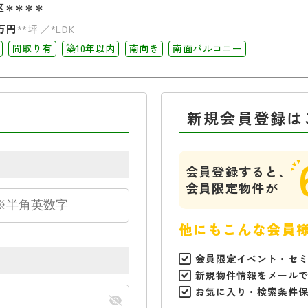
区＊＊＊＊
万円
**坪
*LDK
間取り有
築10年以内
南向き
南面バルコニー
新規会員登録は
会員登録すると、
会員限定物件が
他にもこんな会員
会員限定イベント・セ
新規物件情報をメール
お気に入り・検索条件