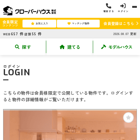
電話する
ログイン
会員限定
会員登録はこちら
お気に入り
マッチング物件
コンテンツ
657
件
55
件
2026.08.07
更新
WEB
店頭
探す
建てる
モデルハウス
ログイン
LOGIN
こちらの物件は会員様限定で公開している物件です。ログインす
ると物件の詳細情報がご覧いただけます。