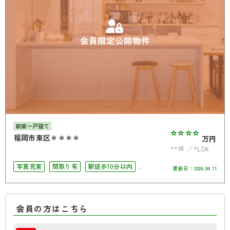
会員限定公開物件
新築一戸建て
****
福岡市東区＊＊＊＊
万円
**坪
*LDK
写真充実
間取り有
駅徒歩10分以内
更新日：
2026.04.11
駐車場2台可
4LDK以上
オール電化
会員の方はこちら