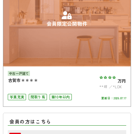
会員限定公開物件
中古一戸建て
****
古賀市＊＊＊＊
万円
**坪
*LDK
写真充実
間取り有
築10年以内
更新日：
2026.07.17
会員の方はこちら