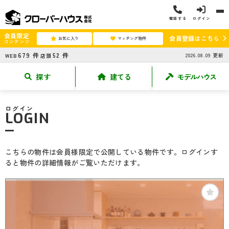
電話する
ログイン
会員限定
会員登録はこちら
お気に入り
マッチング物件
コンテンツ
679
件
52
件
2026.08.09
更新
WEB
店頭
探す
建てる
モデルハウス
ログイン
LOGIN
こちらの物件は会員様限定で公開している物件です。ログインす
ると物件の詳細情報がご覧いただけます。