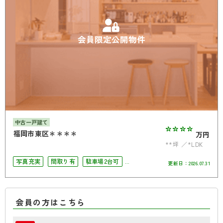
会員限定公開物件
中古一戸建て
****
福岡市東区＊＊＊＊
万円
**坪
*LDK
写真充実
間取り有
駐車場2台可
更新日：
2026.07.31
4LDK以上
オール電化
会員の方はこちら