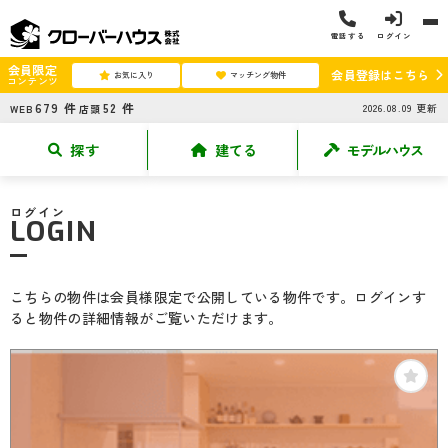
電話する
ログイン
会員限定
会員登録はこちら
お気に入り
マッチング物件
コンテンツ
679
件
52
件
2026.08.09
更新
WEB
店頭
探す
建てる
モデルハウス
ログイン
LOGIN
こちらの物件は会員様限定で公開している物件です。ログインす
ると物件の詳細情報がご覧いただけます。