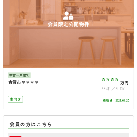
会員限定公開物件
中古一戸建て
****
古賀市＊＊＊＊
万円
**坪
*LDK
南向き
更新日：
2026.03.20
会員の方はこちら