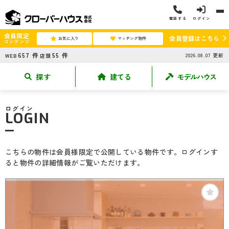
電話する
ログイン
会員限定
会員登録はこちら
お気に入り
マッチング物件
コンテンツ
657
件
55
件
2026.08.07
更新
WEB
店頭
探す
建てる
モデルハウス
ログイン
LOGIN
こちらの物件は会員様限定で公開している物件です。ログインす
ると物件の詳細情報がご覧いただけます。