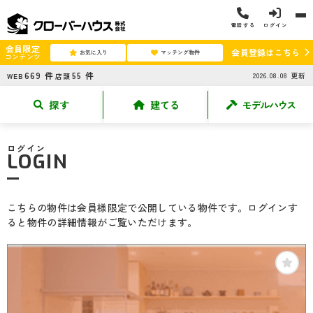
電話する
ログイン
会員限定
会員登録はこちら
お気に入り
マッチング物件
コンテンツ
669
件
55
件
2026.08.08
更新
WEB
店頭
探す
建てる
モデルハウス
ログイン
LOGIN
こちらの物件は会員様限定で公開している物件です。ログインす
ると物件の詳細情報がご覧いただけます。