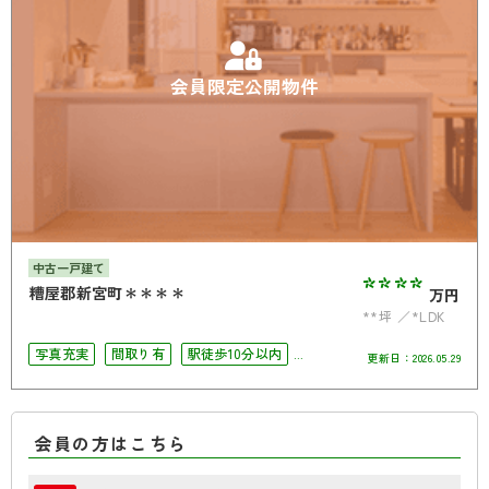
会員限定公開物件
中古一戸建て
****
糟屋郡新宮町＊＊＊＊
万円
**坪
*LDK
写真充実
間取り有
駅徒歩10分以内
更新日：
2026.05.29
駐車場2台可
4LDK以上
南面バルコニー
会員の方はこちら