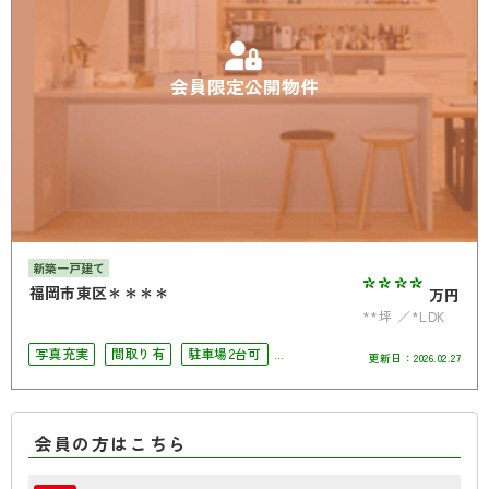
会員限定公開物件
新築一戸建て
****
福岡市東区＊＊＊＊
万円
**坪
*LDK
写真充実
間取り有
駐車場2台可
更新日：
2026.02.27
南面バルコニー
会員の方はこちら