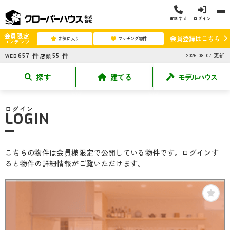
電話する
ログイン
会員限定
会員登録はこちら
お気に入り
マッチング物件
コンテンツ
657
件
55
件
2026.08.07
更新
WEB
店頭
探す
建てる
モデルハウス
ログイン
LOGIN
こちらの物件は会員様限定で公開している物件です。ログインす
ると物件の詳細情報がご覧いただけます。