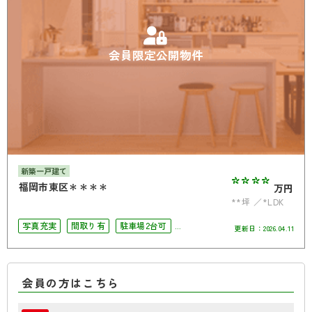
会員限定公開物件
新築一戸建て
****
福岡市東区＊＊＊＊
万円
**坪
*LDK
写真充実
間取り有
駐車場2台可
更新日：
2026.04.11
4LDK以上
会員の方はこちら