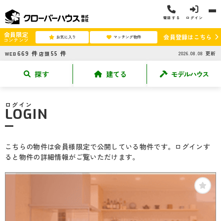
電話する
ログイン
会員限定
会員登録はこちら
お気に入り
マッチング物件
コンテンツ
669
件
55
件
2026.08.08
更新
WEB
店頭
探す
建てる
モデルハウス
ログイン
LOGIN
こちらの物件は会員様限定で公開している物件です。ログインす
ると物件の詳細情報がご覧いただけます。