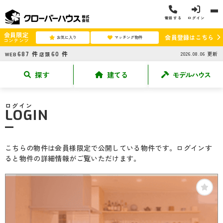
電話する
ログイン
会員限定
会員登録はこちら
お気に入り
マッチング物件
コンテンツ
687
件
60
件
2026.08.06
更新
WEB
店頭
探す
建てる
モデルハウス
ログイン
LOGIN
こちらの物件は会員様限定で公開している物件です。ログインす
ると物件の詳細情報がご覧いただけます。