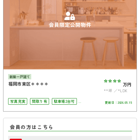
会員限定公開物件
新築一戸建て
****
福岡市東区＊＊＊＊
万円
**坪
*LDK
写真充実
間取り有
駐車場2台可
更新日：
2026.05.15
4LDK以上
会員の方はこちら