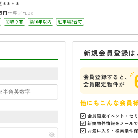
区＊＊＊＊
万円
**坪
*LDK
間取り有
築10年以内
駐車場2台可
新規会員登録は
会員登録すると、
会員限定物件が
他にもこんな会員
会員限定イベント・セ
新規物件情報をメール
お気に入り・検索条件