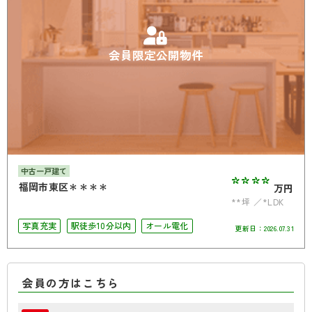
会員限定公開物件
中古一戸建て
****
福岡市東区＊＊＊＊
万円
**坪
*LDK
写真充実
駅徒歩10分以内
オール電化
更新日：
2026.07.31
会員の方はこちら