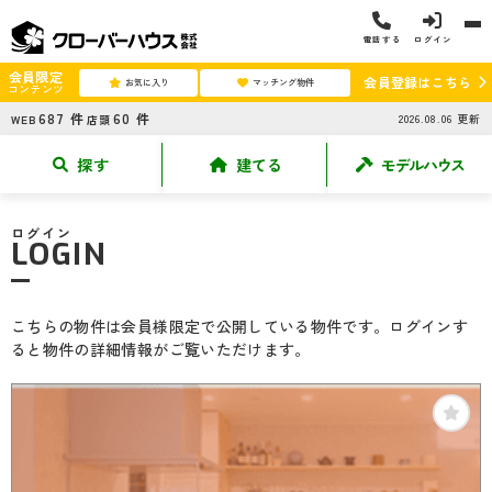
電話する
ログイン
会員限定
会員登録はこちら
お気に入り
マッチング物件
コンテンツ
687
件
60
件
2026.08.06
更新
WEB
店頭
探す
建てる
モデルハウス
ログイン
LOGIN
こちらの物件は会員様限定で公開している物件です。ログインす
ると物件の詳細情報がご覧いただけます。