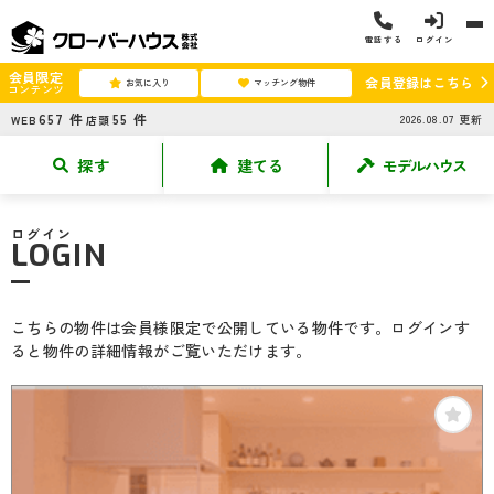
電話する
ログイン
会員限定
会員登録はこちら
お気に入り
マッチング物件
コンテンツ
657
件
55
件
2026.08.07
更新
WEB
店頭
探す
建てる
モデルハウス
ログイン
LOGIN
こちらの物件は会員様限定で公開している物件です。ログインす
ると物件の詳細情報がご覧いただけます。