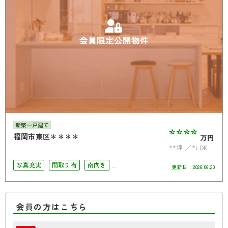
会員限定公開物件
新築一戸建て
****
福岡市東区＊＊＊＊
万円
**坪
*LDK
写真充実
間取り有
南向き
更新日：
2026.06.20
駐車場2台可
会員の方はこちら