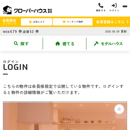
電話する
ログイン
会員限定
会員登録はこちら
お気に入り
マッチング物件
コンテンツ
679
件
52
件
2026.08.09
更新
WEB
店頭
探す
建てる
モデルハウス
ログイン
LOGIN
こちらの物件は会員様限定で公開している物件です。ログインす
ると物件の詳細情報がご覧いただけます。