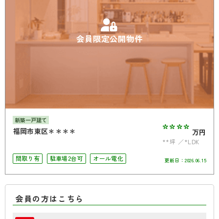
会員限定公開物件
新築一戸建て
****
福岡市東区＊＊＊＊
万円
**坪
*LDK
間取り有
駐車場2台可
オール電化
更新日：
2026.06.15
会員の方はこちら