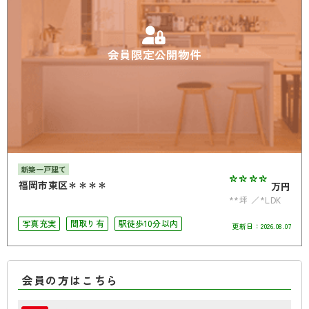
会員限定公開物件
新築一戸建て
****
福岡市東区＊＊＊＊
万円
**坪
*LDK
写真充実
間取り有
駅徒歩10分以内
更新日：
2026.08.07
会員の方はこちら