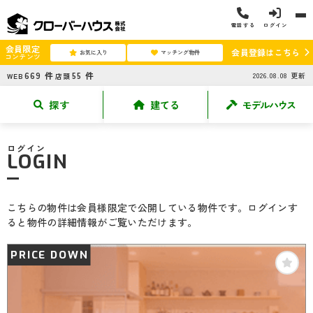
電話する
ログイン
会員限定
会員登録はこちら
お気に入り
マッチング物件
コンテンツ
669
件
55
件
2026.08.08
更新
WEB
店頭
探す
建てる
モデルハウス
ログイン
LOGIN
こちらの物件は会員様限定で公開している物件です。ログインす
ると物件の詳細情報がご覧いただけます。
PRICE DOWN