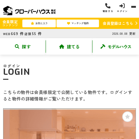
電話する
ログイン
会員限定
会員登録はこちら
お気に入り
マッチング物件
コンテンツ
669
件
55
件
2026.08.08
更新
WEB
店頭
探す
建てる
モデルハウス
ログイン
LOGIN
こちらの物件は会員様限定で公開している物件です。ログインす
ると物件の詳細情報がご覧いただけます。