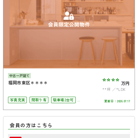
会員限定公開物件
中古一戸建て
****
福岡市東区＊＊＊＊
万円
**坪
*LDK
写真充実
間取り有
駐車場2台可
更新日：
2026.07.17
4LDK以上
南面バルコニー
オール電化
会員の方はこちら