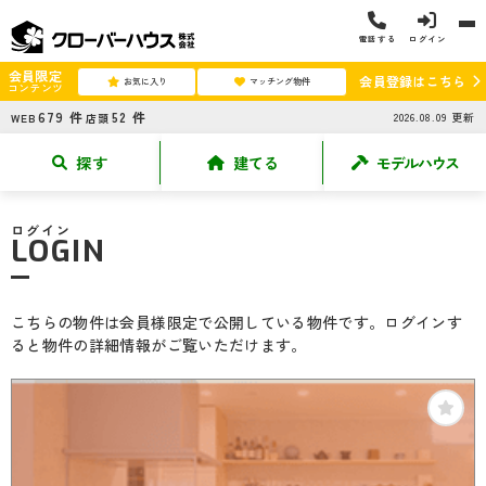
電話する
ログイン
会員限定
会員登録はこちら
お気に入り
マッチング物件
コンテンツ
679
件
52
件
2026.08.09
更新
WEB
店頭
探す
建てる
モデルハウス
ログイン
LOGIN
こちらの物件は会員様限定で公開している物件です。ログインす
ると物件の詳細情報がご覧いただけます。