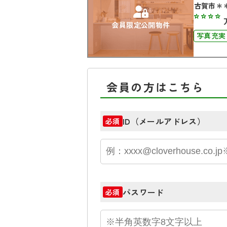
古賀市＊
****
会員限定公開物件
写真充実
会員の方はこちら
ID（メールアドレス）
必須
パスワード
必須