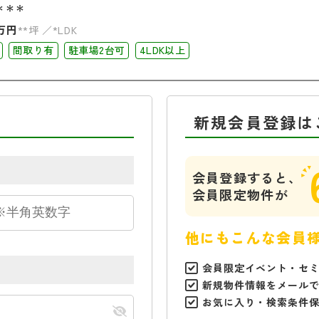
＊＊＊
万円
**坪
*LDK
間取り有
駐車場2台可
4LDK以上
新規会員登録は
会員登録すると、
会員限定物件が
他にもこんな会員
会員限定イベント・セ
新規物件情報をメール
お気に入り・検索条件