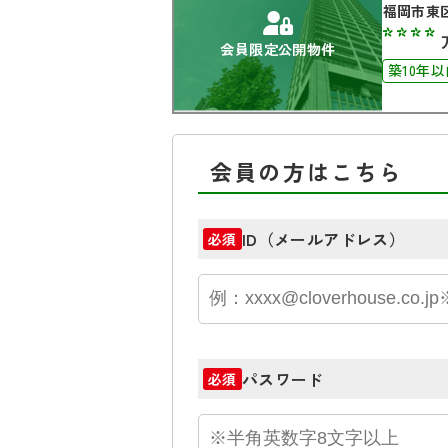
福岡市東
****
会員限定公開物件
築10年以
会員の方はこちら
ID（メールアドレス）
必須
パスワード
必須