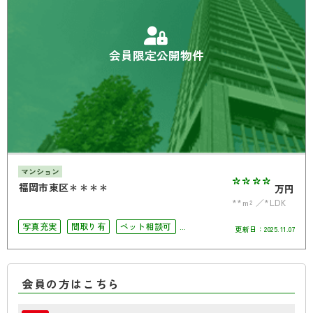
会員限定公開物件
マンション
****
福岡市東区＊＊＊＊
万円
**m²
*LDK
写真充実
間取り有
ペット相談可
更新日：
2025.11.07
オートロック
角部屋
会員の方はこちら