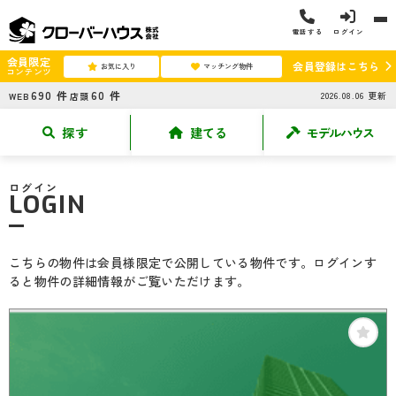
電話する
ログイン
会員限定
会員登録はこちら
お気に入り
マッチング物件
コンテンツ
690
件
60
件
2026.08.06
更新
WEB
店頭
探す
建てる
モデルハウス
ログイン
LOGIN
こちらの物件は会員様限定で公開している物件です。ログインす
ると物件の詳細情報がご覧いただけます。