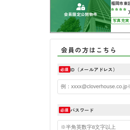
福岡市東
****
会員限定公開物件
写真充実
オートロ
会員の方はこちら
ID（メールアドレス）
必須
パスワード
必須