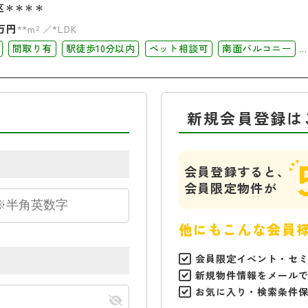
区＊＊＊＊
万円
**m²
*LDK
間取り有
駅徒歩10分以内
ペット相談可
南面バルコニー
ック
角部屋
新規会員登録は
会員登録すると、
会員限定物件が
他にもこんな会員
会員限定イベント・セ
新規物件情報をメール
お気に入り・検索条件