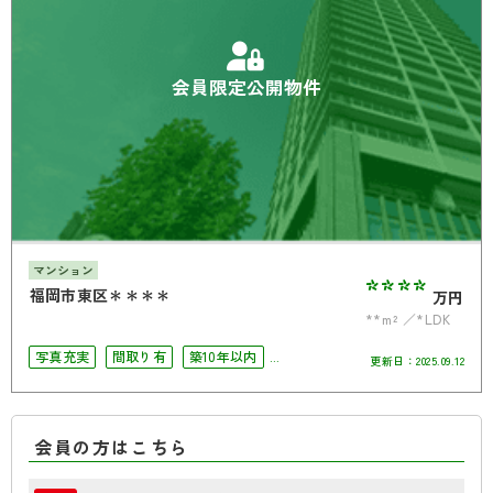
会員限定公開物件
マンション
****
福岡市東区＊＊＊＊
万円
**m²
*LDK
写真充実
間取り有
築10年以内
更新日：
2025.09.12
ペット相談可
オートロック
バリアフリー
角部屋
会員の方はこちら