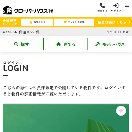
電話する
ログイン
会員限定
会員登録はこちら
お気に入り
マッチング物件
コンテンツ
666
件
55
件
2026.08.08
更新
WEB
店頭
探す
建てる
モデルハウス
ログイン
LOGIN
こちらの物件は会員様限定で公開している物件です。ログインす
ると物件の詳細情報がご覧いただけます。