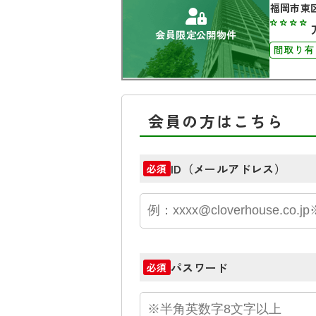
福岡市東
****
会員限定公開物件
間取り有
会員の方はこちら
ID（メールアドレス）
必須
パスワード
必須