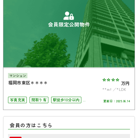
会員限定公開物件
マンション
****
福岡市東区＊＊＊＊
万円
**m²
*LDK
写真充実
間取り有
駅徒歩10分以内
更新日：
2025.06.14
4LDK以上
南面バルコニー
会員の方はこちら