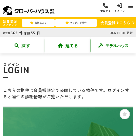
電話する
ログイン
会員限定
会員登録はこちら
お気に入り
マッチング物件
コンテンツ
662
件
55
件
2026.08.08
更新
WEB
店頭
探す
建てる
モデルハウス
ログイン
LOGIN
こちらの物件は会員様限定で公開している物件です。ログインす
ると物件の詳細情報がご覧いただけます。