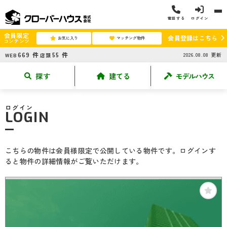
電話する
ログイン
会員限定
会員登録はこちら
お気に入り
マッチング物件
コンテンツ
669
件
55
件
2026.08.08
更新
WEB
店頭
探す
建てる
モデルハウス
ログイン
LOGIN
こちらの物件は会員様限定で公開している物件です。ログインす
ると物件の詳細情報がご覧いただけます。