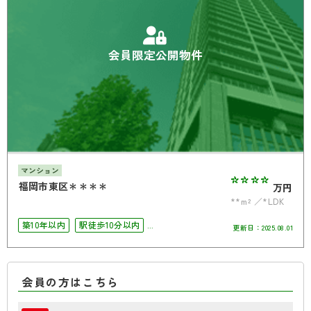
会員限定公開物件
マンション
****
福岡市東区＊＊＊＊
万円
**m²
*LDK
築10年以内
駅徒歩10分以内
更新日：
2025.08.01
南面バルコニー
オートロック
会員の方はこちら