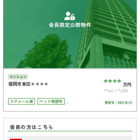
会員限定公開物件
マンション
****
福岡市東区＊＊＊＊
万円
**m²
*LDK
リフォーム済
ペット相談可
更新日：
2025.09.05
オートロック
会員の方はこちら