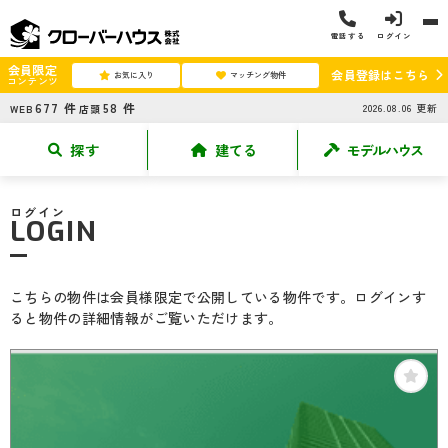
電話する
ログイン
会員限定
会員登録はこちら
お気に入り
マッチング物件
コンテンツ
677
件
58
件
2026.08.06
更新
WEB
店頭
探す
建てる
モデルハウス
ログイン
LOGIN
こちらの物件は会員様限定で公開している物件です。ログインす
ると物件の詳細情報がご覧いただけます。