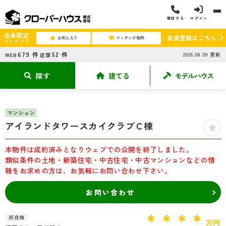
電話する
ログイン
会員限定
会員登録はこちら
お気に入り
マッチング物件
コンテンツ
679
件
52
件
2026.08.09
更新
WEB
店頭
探す
建てる
モデルハウス
マンション
アイランドタワースカイクラブＣ棟
本物件は成約済みとなりウェブでの公開を終了しました。
類似条件の土地・新築住宅・中古住宅・中古マンションなどの情
報をお求めの方は、お気軽にお問い合わせ下さい。
お問い合わせ
＊＊＊＊
所在地
万円