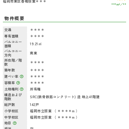
福岡市東区香椎照葉＊＊＊
***m²
**
物件概要
交通
＊＊＊＊
専有面積
＊＊＊＊
バルコニー
19.21㎡
面積
バルコニー
南東
方向
所在階／階
＊＊＊＊
数
築年数
＊＊＊＊
建ぺい率
＊＊＊＊
容積率
＊＊＊＊
土地権利
所有権
構造および
SRC(鉄骨鉄筋コンクリート) 造 地上41階建
階数
総戸数
142戸
小学校区
福岡市立照葉 （ ＊＊＊＊m ）
中学校区
福岡市立照葉 （ ＊＊＊＊m ）
地目
現況
空