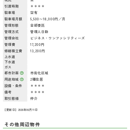
引渡時期
＊＊＊＊
駐車場
空有
駐車場月額
5,500〜18,000円／月
管理形態
全部委託
管理方式
管理人日勤
管理会社
ビジネス・ワンファシリティーズ
管理費
17,200円
修繕積立費
13,200円
上水道
下水道
ガス
都市計画
市街化区域
用途地域
2種住居
設備・条件
＊＊＊＊
備考
＊＊＊＊
取引態様
仲介
【更新日】2026年06月11日
その他周辺物件