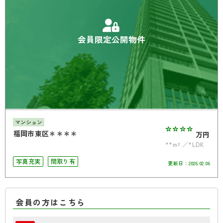
会員限定公開物件
マンション
****
福岡市東区＊＊＊＊
万円
**m²
*LDK
写真充実
間取り有
更新日：
2026.02.06
会員の方はこちら