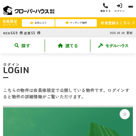
電話する
ログイン
会員限定
会員登録はこちら
お気に入り
マッチング物件
コンテンツ
669
件
55
件
2026.08.08
更新
WEB
店頭
探す
建てる
モデルハウス
ログイン
LOGIN
こちらの物件は会員様限定で公開している物件です。ログインす
ると物件の詳細情報がご覧いただけます。