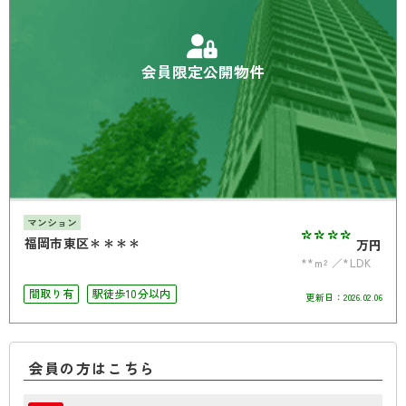
会員限定公開物件
マンション
****
福岡市東区＊＊＊＊
万円
**m²
*LDK
間取り有
駅徒歩10分以内
更新日：
2026.02.06
会員の方はこちら