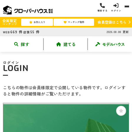
電話する
ログイン
会員限定
会員登録はこちら
お気に入り
マッチング物件
コンテンツ
669
件
55
件
2026.08.08
更新
WEB
店頭
探す
建てる
モデルハウス
ログイン
LOGIN
こちらの物件は会員様限定で公開している物件です。ログインす
ると物件の詳細情報がご覧いただけます。