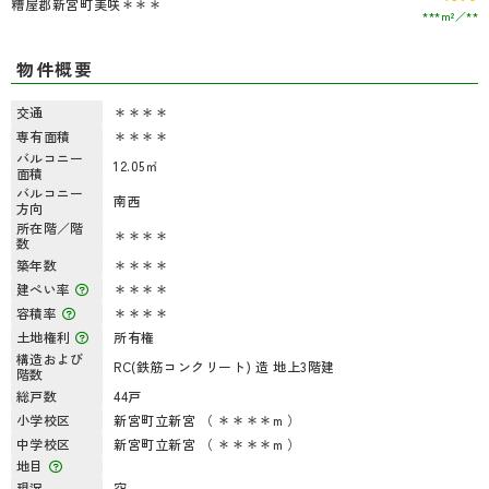
糟屋郡新宮町美咲＊＊＊
***m²
**
物件概要
交通
＊＊＊＊
専有面積
＊＊＊＊
バルコニー
12.05㎡
面積
バルコニー
南西
方向
所在階／階
＊＊＊＊
数
築年数
＊＊＊＊
建ぺい率
＊＊＊＊
容積率
＊＊＊＊
土地権利
所有権
構造および
RC(鉄筋コンクリート) 造 地上3階建
階数
総戸数
44戸
小学校区
新宮町立新宮 （ ＊＊＊＊m ）
中学校区
新宮町立新宮 （ ＊＊＊＊m ）
地目
現況
空