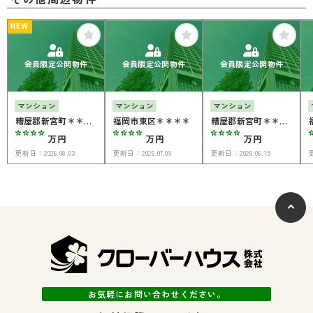
NEW
会員限定公開物件
会員限定公開物件
会員限定公開物件
マンション
マンション
マンション
糟屋郡新宮町＊＊＊
福岡市東区＊＊＊＊
糟屋郡新宮町＊＊＊
****
****
****
＊
＊
万円
万円
万円
更新日：
2026.08.03
更新日：
2026.07.09
更新日：
2026.06.15
お気軽にお問い合わせください。