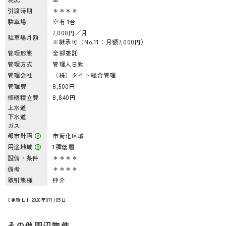
引渡時期
＊＊＊＊
駐車場
空有 1台
7,000円／月
駐車場月額
※継承可（No.11：月額7,000円）
管理形態
全部委託
管理方式
管理人日勤
管理会社
（株）タイト総合管理
管理費
8,500円
修繕積立費
8,840円
上水道
下水道
ガス
都市計画
市街化区域
用途地域
1種低層
設備・条件
＊＊＊＊
備考
＊＊＊＊
取引態様
仲介
【更新日】2026年07月05日
その他周辺物件