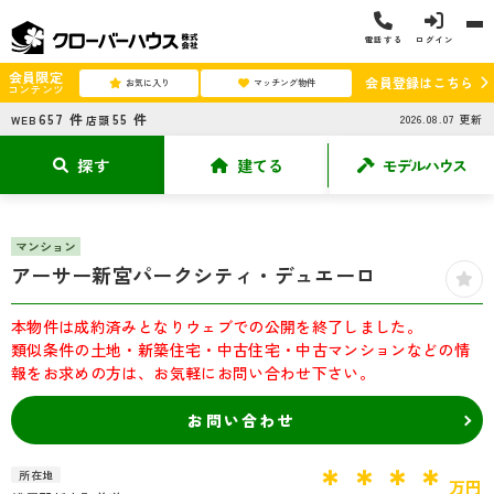
電話する
ログイン
会員限定
会員登録はこちら
お気に入り
マッチング物件
コンテンツ
657
件
55
件
2026.08.07
更新
WEB
店頭
探す
建てる
モデルハウス
マンション
アーサー新宮パークシティ・デュエーロ
本物件は成約済みとなりウェブでの公開を終了しました。
類似条件の土地・新築住宅・中古住宅・中古マンションなどの情
報をお求めの方は、お気軽にお問い合わせ下さい。
お問い合わせ
＊＊＊＊
所在地
万円